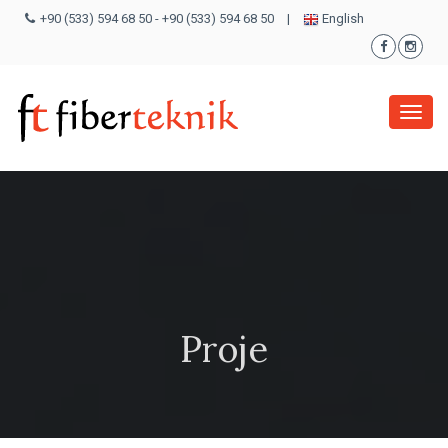
+90 (533) 594 68 50
-
+90 (533) 594 68 50
|
English
Menü
Proje