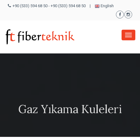
+90 (533) 594 68 50
-
+90 (533) 594 68 50
|
English
Menü
Gaz Yıkama Kuleleri