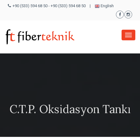
+90 (533) 594 68 50
-
+90 (533) 594 68 50
|
English
Menü
C.T.P. Oksidasyon Tankı