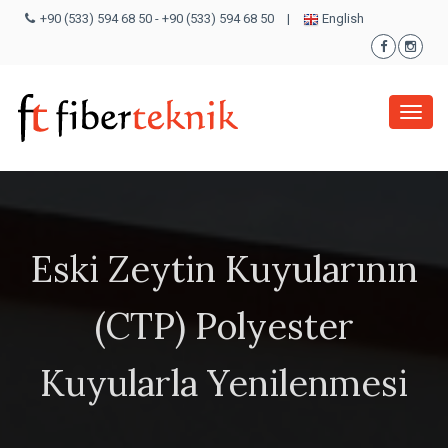
+90 (533) 594 68 50
-
+90 (533) 594 68 50
|
English
Menü
Eski Zeytin Kuyularının
(CTP) Polyester
Kuyularla Yenilenmesi