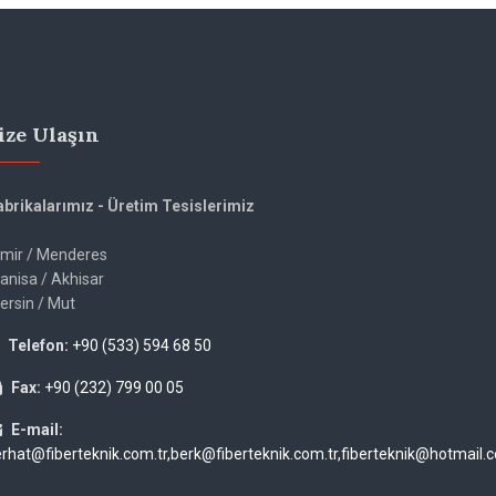
ize Ulaşın
abrikalarımız - Üretim Tesislerimiz
zmir / Menderes
anisa / Akhisar
ersin / Mut
Telefon:
+90 (533) 594 68 50
Fax:
+90 (232) 799 00 05
E-mail:
erhat@fiberteknik.com.tr,berk@fiberteknik.com.tr,fiberteknik@hotmail.