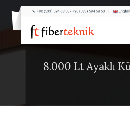
+90 (533) 594 68 50
-
+90 (533) 594 68 50
|
Englis
8.000 Lt Ayaklı Kü