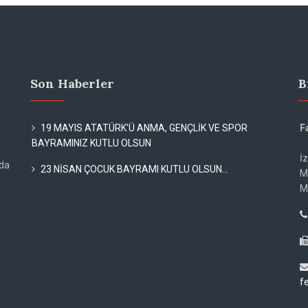
Son Haberler
B
19 MAYIS ATATÜRK'Ü ANMA, GENÇLİK VE SPOR
F
BAYRAMINIZ KUTLU OLSUN
İ
rda
23 NİSAN ÇOCUK BAYRAMI KUTLU OLSUN...
M
M
f