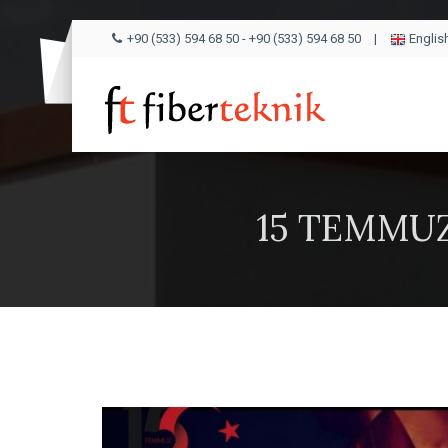
+90 (533) 594 68 50
-
+90 (533) 594 68 50
|
Englis
15 TEMMUZ