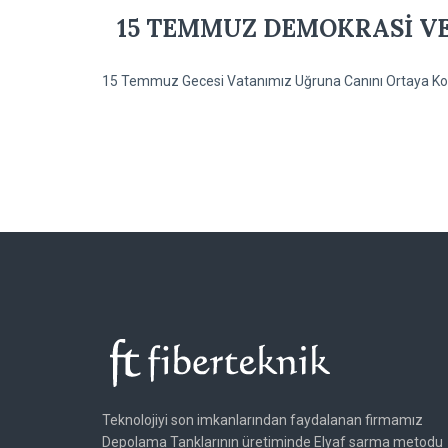
15 TEMMUZ DEMOKRASİ VE
15 Temmuz Gecesi Vatanımız Uğruna Canını Ortaya Koya
Teknolojiyi son imkanlarından faydalanan firmamız
Depolama Tanklarının üretiminde Elyaf sarma metodu