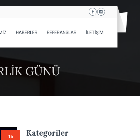
MİZ
HABERLER
REFERANSLAR
İLETİŞİM
İRLİK GÜNÜ
Kategoriler
15