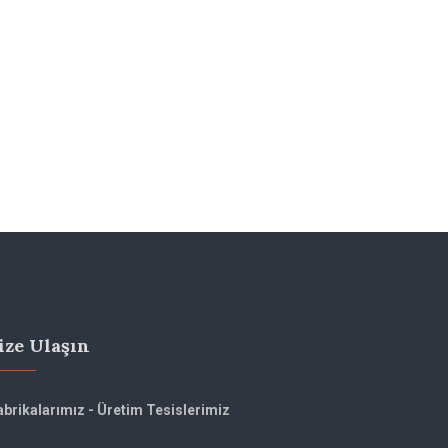
ize Ulaşın
abrikalarımız - Üretim Tesislerimiz