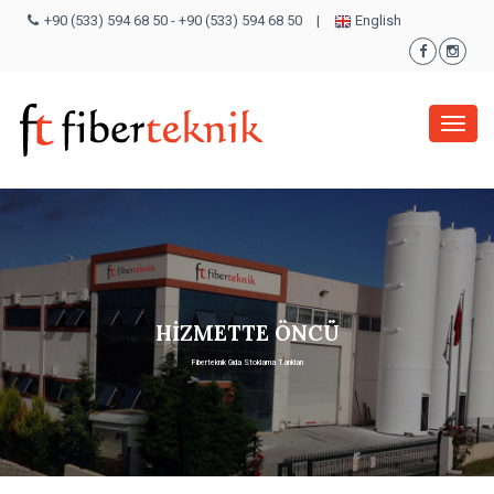
+90 (533) 594 68 50
-
+90 (533) 594 68 50
|
English
Menü
HİZMETTE ÖNCÜ
Fiberteknik Gıda Stoklama Tankları